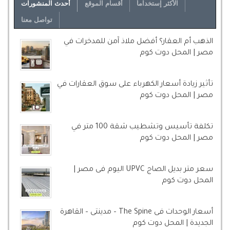
الأكثر إستخداماً
أقسام الموقع
أحدث المنشورات
تواصل معنا
الذهب أم العقار؟ أفضل ملاذ آمن للمدخرات في
مصر | المحل دوت كوم
تأثير زيادة أسعار الكهرباء على سوق العقارات في
مصر | المحل دوت كوم
تكلفة تأسيس وتشطيب شقة 100 متر في
مصر | المحل دوت كوم
سعر متر بديل الصاج UPVC اليوم فى مصر |
المحل دوت كوم
أسعار الوحدات فى The Spine – مدينتى – القاهرة
الجديدة | المحل دوت كوم