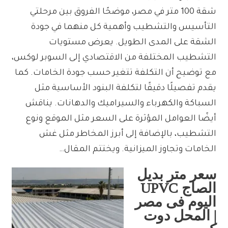
شقة 100 متر في مصر، موضحًا الفروق بين مرحلتي
التأسيس والتشطيب وأهمية كل منهما في جودة
الشقة على المدى الطويل. يعرض مستويات
التشطيب المختلفة من الاقتصادي إلى السوبر لوكس،
مع توضيح أن التكلفة تتغير حسب جودة الخامات. كما
يقدم تفصيلًا دقيقًا لتكلفة البنود الأساسية مثل
السباكة والكهرباء والسيراميك والدهانات. يناقش
أيضًا العوامل المؤثرة على السعر مثل الموقع ونوع
التشطيب، بالإضافة إلى أبرز المخاطر مثل غش
الخامات وتجاوز الميزانية. ويختتم المقال…
سعر متر بديل
الصاج UPVC
اليوم فى مصر
| المحل دوت