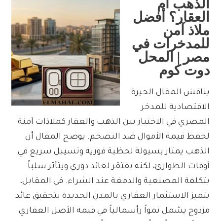
الذهب أم
العقار؟ أفضل
ملاذ آمن
للمدخرات في
مصر | المحل
دوت كوم
يناقش المقال الحيرة
الاقتصادية للمدخر
المصري في الاختيار بين الذهب والعقار كملاذات آمنة
لحفظ قيمة الأموال ضد التضخم. يوضح المقال أن
الذهب يمتاز بسيولة لحظية فورية وتسييل سريع في
أوقات الطوارئ، لكنه يفتقر لعائد دوري ويتأثر سلباً
بتكلفة المصنعية والدمغة عند الشراء. في المقابل،
يتميز الاستثمار العقاري بالمدن الجديدة بتحقيق عائد
مزدوج يشمل نمواً رأسمالياً في قيمة الأصل العقاري