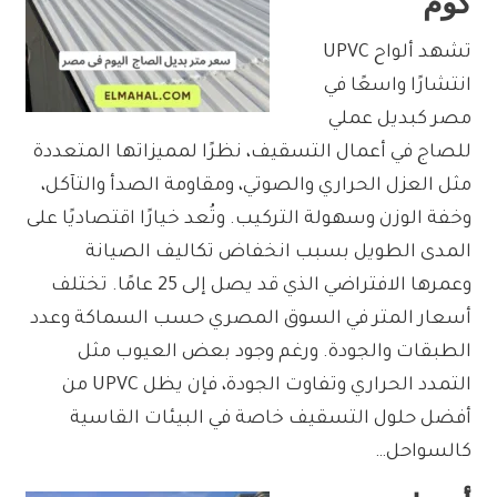
كوم
تشهد ألواح UPVC
انتشارًا واسعًا في
مصر كبديل عملي
للصاج في أعمال التسقيف، نظرًا لمميزاتها المتعددة
مثل العزل الحراري والصوتي، ومقاومة الصدأ والتآكل،
وخفة الوزن وسهولة التركيب. وتُعد خيارًا اقتصاديًا على
المدى الطويل بسبب انخفاض تكاليف الصيانة
وعمرها الافتراضي الذي قد يصل إلى 25 عامًا. تختلف
أسعار المتر في السوق المصري حسب السماكة وعدد
الطبقات والجودة. ورغم وجود بعض العيوب مثل
التمدد الحراري وتفاوت الجودة، فإن يظل UPVC من
أفضل حلول التسقيف خاصة في البيئات القاسية
كالسواحل…