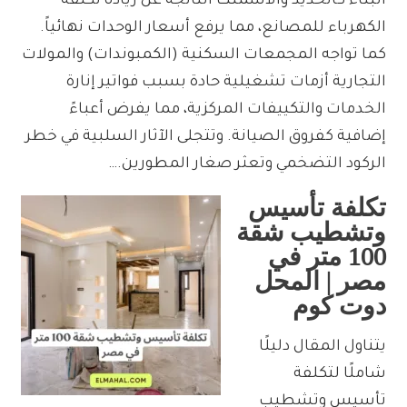
البناء كالحديد والأسمنت الناتجة عن زيادة تكلفة
الكهرباء للمصانع، مما يرفع أسعار الوحدات نهائياً.
كما تواجه المجمعات السكنية (الكمبوندات) والمولات
التجارية أزمات تشغيلية حادة بسبب فواتير إنارة
الخدمات والتكييفات المركزية، مما يفرض أعباءً
إضافية كفروق الصيانة. وتتجلى الآثار السلبية في خطر
الركود التضخمي وتعثر صغار المطورين.…
تكلفة تأسيس
وتشطيب شقة
100 متر في
مصر | المحل
دوت كوم
يتناول المقال دليلًا
شاملًا لتكلفة
تأسيس وتشطيب