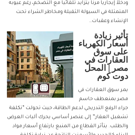
ودخلاً إيجارياً مرناً يتزايد تلقائياً مع التضخم، رغم عيوبه
المتمثلة في السيولة الثقيلة ومخاطر الشراء تحت
الإنشاء وعقبات…
تأثير زيادة
أسعار الكهرباء
على سوق
العقارات في
مصر | المحل
دوت كوم
يمر سوق العقارات في
مصر بمنعطف حاسم
جراء الرفع التدريجي لدعم الطاقة، حيث تحولت “تكلفة
تشغيل العقار” إلى عنصر أساسي يحرك آليات العرض
والطلب. يتأثر القطاع من المنبع بارتفاع أسعار مواد