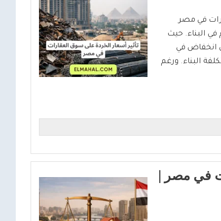
ارات في مصر
في البناء. حيث
ي انخفاض في
لفة البناء. ورغم
ت في مصر |