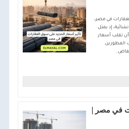
لعقارات في مصر،
شائية، إذ يمثل
 أن تقلب أسعار
ات المطورين
نخفاض…
ت في مصر |