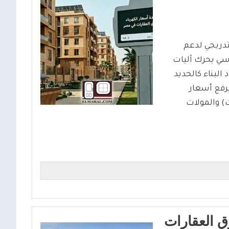
دريجي لدعم
سي يحرك آليات
البناء كالحديد
يرفع أسعار
ت) والمولات
ق العقارات