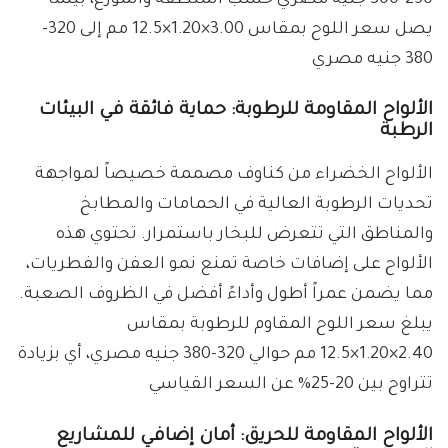
250-300 جنيه مصري حسب المنطقة والموزع، بينما
يصل سعر اللوح بمقاس 3.00×1.20×12.5 مم إلى 320-
380 جنيه مصري
الألواح المقاومة للرطوبة: حماية فائقة في البيئات
الرطبة
الألواح الخضراء من كناوف مصممة خصيصاً لمواجهة
تحديات الرطوبة العالية في الحمامات والمطابخ
والمناطق التي تتعرض للبخار باستمرار. تحتوي هذه
الألواح على إضافات خاصة تمنع نمو العفن والفطريات،
مما يضمن عمراً أطول وأداءً أفضل في الظروف الصعبة.
يبلغ سعر اللوح المقاوم للرطوبة بمقاس
2.40×1.20×12.5 مم حوالي 320-380 جنيه مصري، أي بزيادة
تتراوح بين 20-25% عن السعر القياسي
الألواح المقاومة للحريق: أمان إضافي للمشاريع