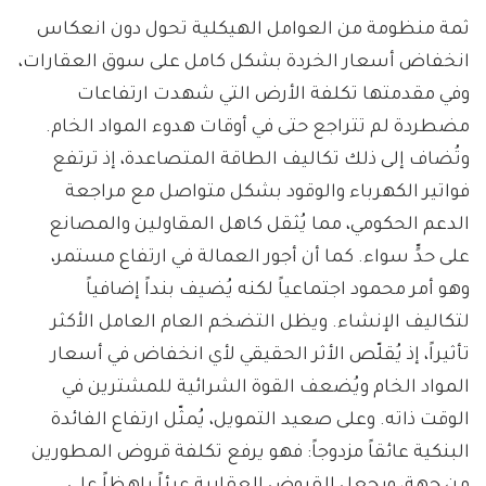
ثمة منظومة من العوامل الهيكلية تحول دون انعكاس
انخفاض أسعار الخردة بشكل كامل على سوق العقارات،
وفي مقدمتها تكلفة الأرض التي شهدت ارتفاعات
مضطردة لم تتراجع حتى في أوقات هدوء المواد الخام.
وتُضاف إلى ذلك تكاليف الطاقة المتصاعدة، إذ ترتفع
فواتير الكهرباء والوقود بشكل متواصل مع مراجعة
الدعم الحكومي، مما يُثقل كاهل المقاولين والمصانع
على حدٍّ سواء. كما أن أجور العمالة في ارتفاع مستمر،
وهو أمر محمود اجتماعياً لكنه يُضيف بنداً إضافياً
لتكاليف الإنشاء. ويظل التضخم العام العامل الأكثر
تأثيراً، إذ يُقلّص الأثر الحقيقي لأي انخفاض في أسعار
المواد الخام ويُضعف القوة الشرائية للمشترين في
الوقت ذاته. وعلى صعيد التمويل، يُمثّل ارتفاع الفائدة
البنكية عائقاً مزدوجاً: فهو يرفع تكلفة قروض المطورين