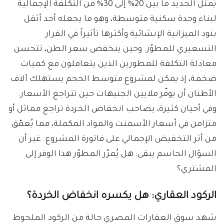
يُمثل الحديد ما بين 20% إلى 30% من التكلفة الإجمالية
لبناء وحدة سكنية متوسطة، وهو ما يجعله أحد أثقل
بنود الميزانية الإنشائية وأكثرها تأثيراً في القرار
التسعيري للمطوّر. وحين ينخفض سعر الطن، تتحسن
معادلة التكلفة للمطورين الذين يتعاملون مع كميات
ضخمة، إذ يمكن لمشروع متوسط الحجم يستهلك آلاف
الأطنان أن يوفّر ملايين الجنيهات حين تتراجع الأسعار.
وفي أحيان كثيرة، يصاحب انخفاض الخردة تراجع مماثل أو
متزامن في أسعار الأسمنت والمواد المكملة، مما يُعمّق
من أثر التخفيض الإجمالي على فاتورة المشروع. غير أن
السؤال الحاسم يبقى: هل يُمرّر المطوّر هذا الوفر إلى
المشتري؟
الركود العقاري: هل يكسره انخفاض الخردة؟
شهد سوق العقارات المصري حالة من الركود الملحوظ