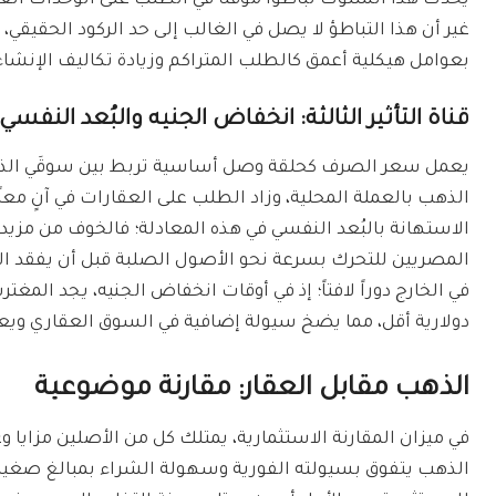
يُحدث هذا السلوك تباطؤاً مؤقتاً في الطلب على الوحدات ال
غير أن هذا التباطؤ لا يصل في الغالب إلى حد الركود الحقيقي، 
بعوامل هيكلية أعمق كالطلب المتراكم وزيادة تكاليف الإنشاء
قناة التأثير الثالثة: انخفاض الجنيه والبُعد النفسي
يعمل سعر الصرف كحلقة وصل أساسية تربط بين سوقَي الذهب 
الذهب بالعملة المحلية، وزاد الطلب على العقارات في آنٍ مع
الاستهانة بالبُعد النفسي في هذه المعادلة؛ فالخوف من مزيد 
المصريين للتحرك بسرعة نحو الأصول الصلبة قبل أن يفقد ال
في الخارج دوراً لافتاً؛ إذ في أوقات انخفاض الجنيه، يجد المغ
دولارية أقل، مما يضخ سيولة إضافية في السوق العقاري ويعزز
الذهب مقابل العقار: مقارنة موضوعية
في ميزان المقارنة الاستثمارية، يمتلك كل من الأصلين مزايا 
الذهب يتفوق بسيولته الفورية وسهولة الشراء بمبالغ صغيرة 