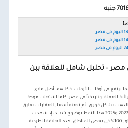
اً
 مصر – تحليل شامل للعلاقة بين
 يرتفع في أوقات الأزمات: فكلاهما أصل مادي
ية للعملة. وتاريخياً في مصر، كلما اشتعلت موجة
 الذهب بشكل فوري، ثم تبعته أسعار العقارات بفارق
زمني يتراوح بين أشهر وسنة. وقد جسّدت الفترة الممتدة بين 2022 و2025 هذا النمط بوضوح شديد، إذ شهدت
ارتفاعات متوازية في كلا الأصلين وصلت في العقار إلى ما يتجاوز 100% في بعض المناطق. هذه العلاقة الطردية