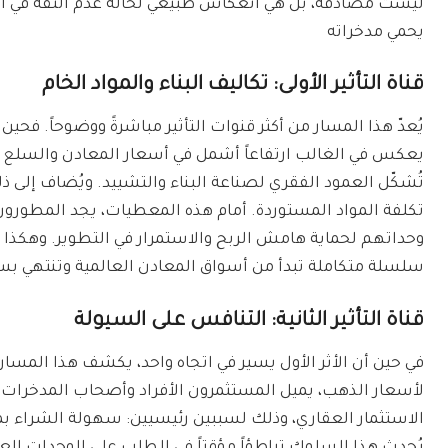
ليست مصادفة، بل هي انعكاس طبيعي لحالة عدم الثقة في ال
يحمي مدخراته
قناة التأثير الأولى: تكاليف البناء والمواد الخام
يُعدّ هذا المسار من أكثر قنوات التأثير مباشرةً ووضوحاً. فح
يعكس في الغالب ارتفاعاً أشمل في أسعار المعادن والسلع الخ
تُشكّل العمود الفقري لصناعة البناء والتشييد. ويُضاف إلى ذلك 
تكلفة المواد المستوردة. أمام هذه المعطيات، يجد المطورون
وحداتهم لحماية هامش الربح والاستمرار في التطوير. وهكذا ين
سلسلة متكاملة تبدأ من أسواق المعادن العالمية وتنتهي بس
قناة التأثير الثانية: التنافس على السيولة
في حين أن الأثر الأول يسير في اتجاه واحد، يكشف هذا المسار ع
لأسعار الذهب، يميل المستثمرون الأفراد وأصحاب المدخرات 
الاستثمار العقاري، وذلك لسببين رئيسيين: سهولة الشراء بم