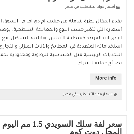
أسعار مواد التشطيب فى مصر
يقدم المقال نظرة شاملة عن خشب ام دي اف في السوق ا
أسعاره التي تتغير حسب النوع والمعالجة السطحية. يو
ام دي اف الفريدة كسطحه الأملس وقابليته للتشكيل، مع ال
استخداماته المتعددة في المطابخ والأثاث المنزلي والتجاري. 
التحديات الرئيسية مثل الحساسية للرطوبة ومحدودية تحمل ا
نصائح عملية للشراء…
More info
أسعار مواد التشطيب في مصر
سعر لفة سلك السويدي 5
المحل دوت كوم