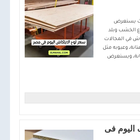
يث يستعرض
وع الخشب وبلد
كاش في المجالات
تانة، وعيوبه مثل
انة، ويستعرض
اليوم فى