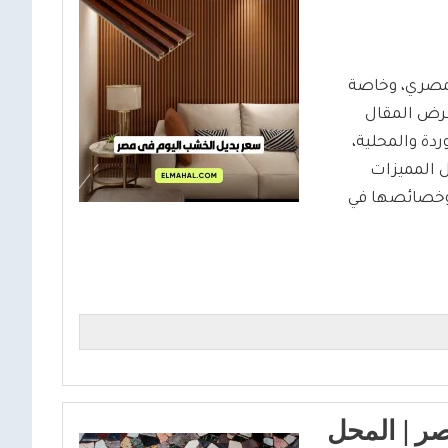
لمصري، وخاصة
رض المقال
دة والمحلية،
 المميزات
 وخصائصها في
ر | المحل