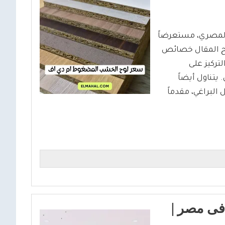
لمصري، مستعرضاً
ضح المقال خصائص
تركيز على
يتناول أيضاً
لبراغي، مقدماً
1. مم اليوم فى مصر |