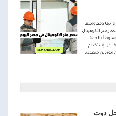
وزنها ومقاومتها
عار متر الألوميتال
هبوطاً بالحالة
بة لكل إستخدام
ن موردين متعددين
حل دوت