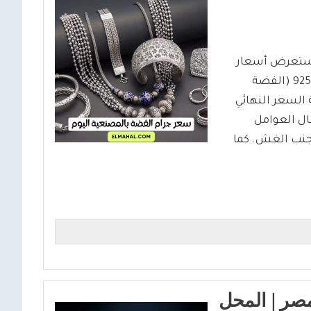
 يستعرض أسعار
الفضة بمختلف عياراتها وتكاليف المصنعية. يركز على عيار 925 (الفضة
 السعر النهائي
ال العوامل
تجنب الغش. كما
24 اليوم في مصر | المحل